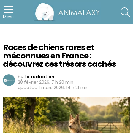
S
Menu
Races de chiens rares et
méconnues en France :
découvrez ces trésors cachés
by
La rédaction
28 février 2026, 7 h 20 min
updated
1 mars 2026, 14 h 21 min