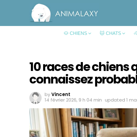
🐶 CHIENS
🐱 CHATS

10 races de chiens 
connaissez probab
by
Vincent
14 février 2026, 9 h 04 min
updated
1 mar