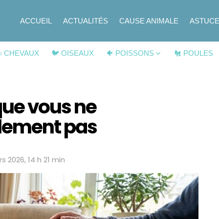
ACCUEIL
ACTUALITÉS
CAUSE ANIMALE
ASTUC
 CHEVAUX
🐦 OISEAUX
🐠 POISSONS
🐔 POULES
que vous ne
lement pas
s 2026, 14 h 21 min