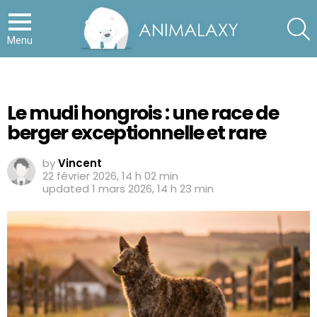
S
Menu
Le mudi hongrois : une race de
berger exceptionnelle et rare
by
Vincent
22 février 2026, 14 h 02 min
updated
1 mars 2026, 14 h 23 min