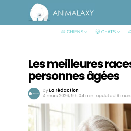
🐶 CHIENS
🐱 CHATS

Les meilleures race
personnes âgées
by
La rédaction
4 mars 2026, 9 h 04 min
updated
9 mars