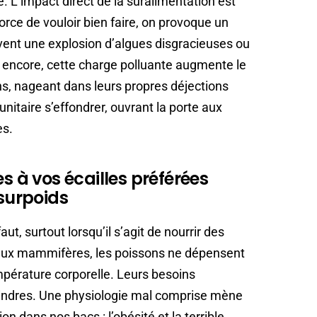
ne. L’impact direct de la suralimentation est
force de vouloir bien faire, on provoque un
uvent une explosion d’algues disgracieuses ou
e encore, cette charge polluante augmente le
ons, nageant dans leurs propres déjections
itaire s’effondrer, ouvrant la porte aux
es.
es à vos écailles préférées
 surpoids
t, surtout lorsqu’il s’agit de nourrir des
aux mammifères, les poissons ne dépensent
mpérature corporelle. Leurs besoins
indres. Une physiologie mal comprise mène
ion dans nos bacs : l’obésité et la terrible