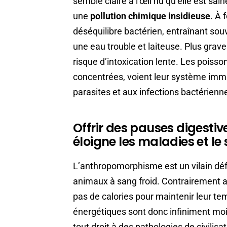
semble claire à l’œil nu qu’elle est sai
une
pollution chimique insidieuse
. À 
déséquilibre bactérien, entraînant so
une eau trouble et laiteuse. Plus grav
risque d’intoxication lente. Les poiss
concentrées, voient leur système immun
parasites et aux infections bactérienn
Offrir des pauses digestiv
éloigne les maladies et le
L’anthropomorphisme est un vilain défau
animaux à sang froid. Contrairement 
pas de calories pour maintenir leur te
énergétiques sont donc infiniment mo
tout droit à des pathologies de civilisat