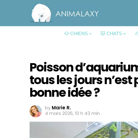
🐶 CHIENS
🐱 CHATS

Poisson d’aquarium 
tous les jours n’est
bonne idée ?
by
Marie R.
4 mars 2026, 10 h 43 min