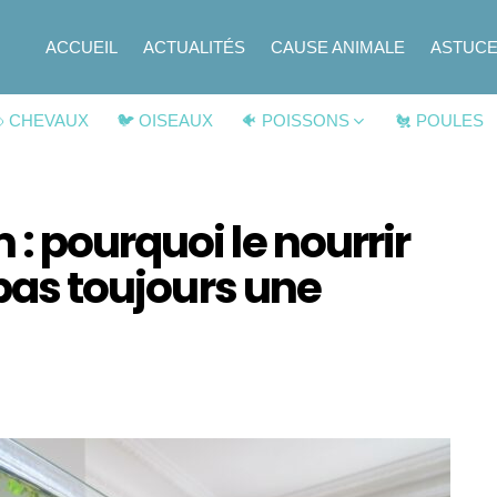
ACCUEIL
ACTUALITÉS
CAUSE ANIMALE
ASTUC
 CHEVAUX
🐦 OISEAUX
🐠 POISSONS
🐔 POULES
: pourquoi le nourrir
 pas toujours une