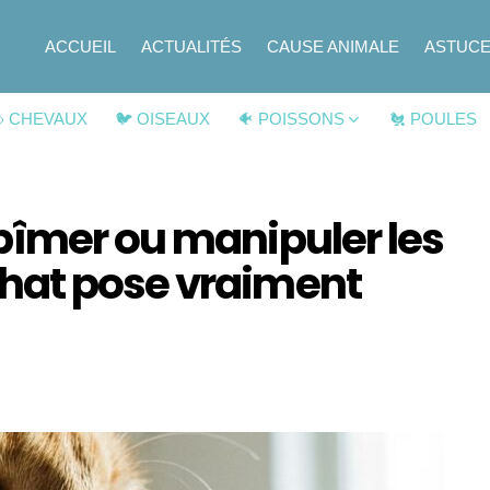
ACCUEIL
ACTUALITÉS
CAUSE ANIMALE
ASTUC
 CHEVAUX
🐦 OISEAUX
🐠 POISSONS
🐔 POULES
bîmer ou manipuler les
hat pose vraiment