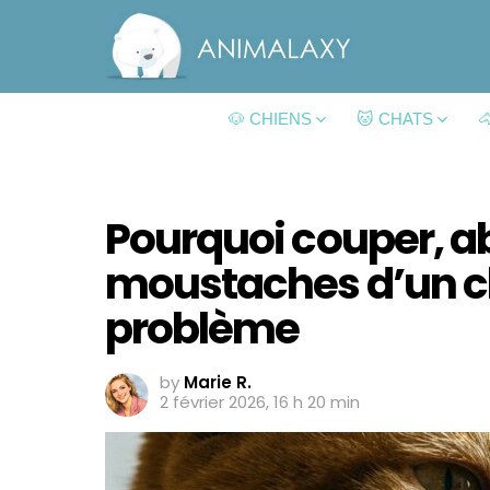
🐶 CHIENS
🐱 CHATS

Pourquoi couper, a
moustaches d’un c
problème
by
Marie R.
2 février 2026, 16 h 20 min