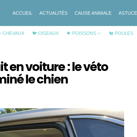
ACCUEIL
ACTUALITÉS
CAUSE ANIMALE
ASTUC
 CHEVAUX
🐦 OISEAUX
🐠 POISSONS
🐔 POULES
 en voiture : le véto
iné le chien