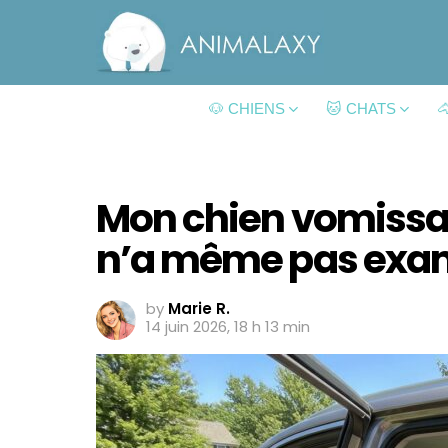
🐶 CHIENS
🐱 CHATS

Mon chien vomissait
n’a même pas exam
by
Marie R.
14 juin 2026, 18 h 13 min