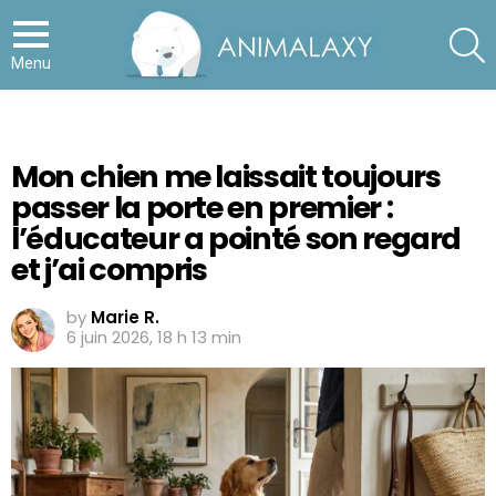
S
Menu
Mon chien me laissait toujours
passer la porte en premier :
l’éducateur a pointé son regard
et j’ai compris
by
Marie R.
6 juin 2026, 18 h 13 min