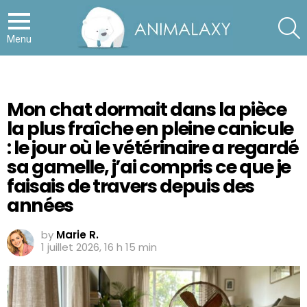
S
Menu
Mon chat dormait dans la pièce
la plus fraîche en pleine canicule
: le jour où le vétérinaire a regardé
sa gamelle, j’ai compris ce que je
faisais de travers depuis des
années
by
Marie R.
1 juillet 2026, 16 h 15 min