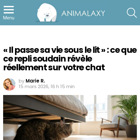
S
Menu
« Il passe sa vie sous le lit » : ce que
ce repli soudain révèle
réellement sur votre chat
by
Marie R.
15 mars 2026, 16 h 15 min