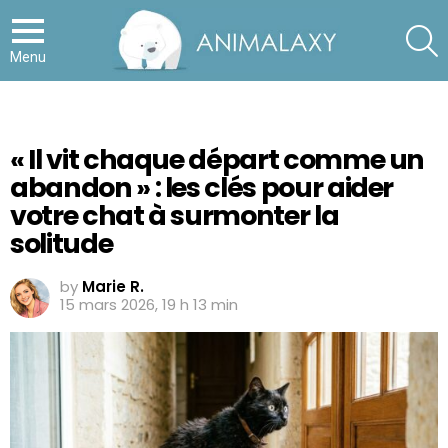
S
Menu
« Il vit chaque départ comme un
abandon » : les clés pour aider
votre chat à surmonter la
solitude
by
Marie R.
15 mars 2026, 19 h 13 min