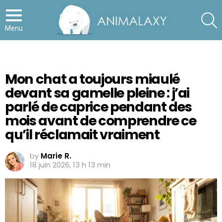
S
Menu
Mon chat a toujours miaulé
devant sa gamelle pleine : j’ai
parlé de caprice pendant des
mois avant de comprendre ce
qu’il réclamait vraiment
by
Marie R.
18 juin 2026, 13 h 13 min