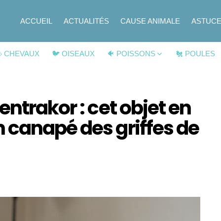
ACCUEIL
ACTUALITÉS
CAUSE ANIMALE
ASTUC
 CHEVAUX
🐦 OISEAUX
🐠 POISSONS
🐔 POULES
ntrakor : cet objet en
 canapé des griffes de