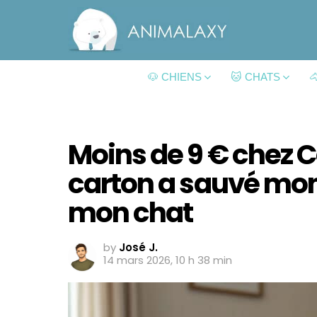
🐶 CHIENS
🐱 CHATS

Moins de 9 € chez Ce
carton a sauvé mon
mon chat
by
José J.
14 mars 2026, 10 h 38 min