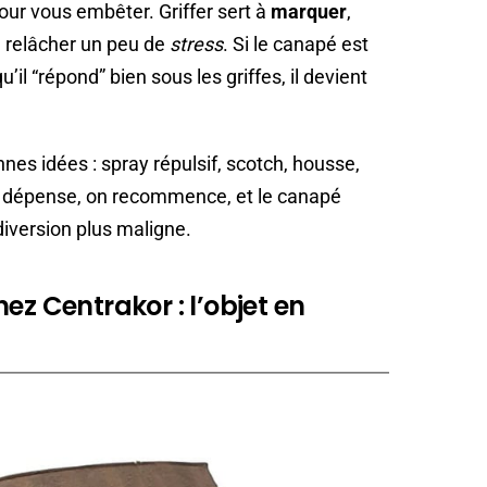
our vous embêter. Griffer sert à
marquer
,
ou relâcher un peu de
stress
. Si le canapé est
’il “répond” bien sous les griffes, il devient
nnes idées : spray répulsif, scotch, housse,
On dépense, on recommence, et le canapé
diversion plus maligne.
ez Centrakor : l’objet en