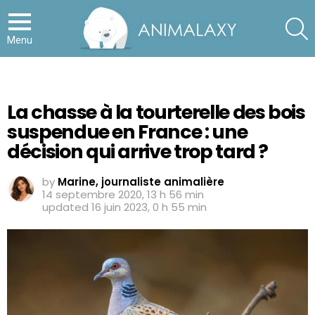
S
Menu
La chasse à la tourterelle des bois
suspendue en France : une
décision qui arrive trop tard ?
by
Marine, journaliste animalière
14 septembre 2020, 13 h 56 min
updated
16 juin 2023, 0 h 55 min