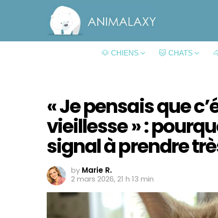
🐶 CHIENS
🐱 CHATS

« Je pensais que c’é
vieillesse » : pourquoi
signal à prendre trè
by
Marie R.
2 mars 2026, 21 h 13 min