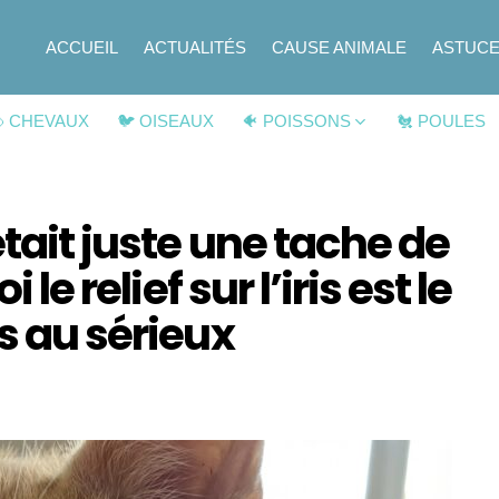
ACCUEIL
ACTUALITÉS
CAUSE ANIMALE
ASTUC
 CHEVAUX
🐦 OISEAUX
🐠 POISSONS
🐔 POULES
tait juste une tache de
 le relief sur l’iris est le
s au sérieux