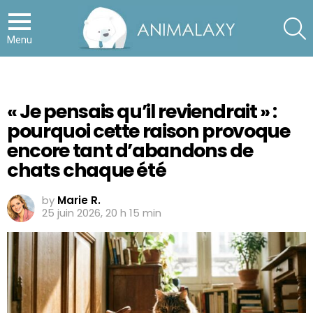
S
Menu
« Je pensais qu’il reviendrait » :
pourquoi cette raison provoque
encore tant d’abandons de
chats chaque été
by
Marie R.
25 juin 2026, 20 h 15 min