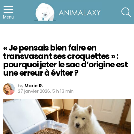
S
Menu
« Je pensais bien faire en
transvasant ses croquettes » :
pourquoi jeter le sac d’origine est
une erreur à éviter ?
by
Marie R.
27 janvier 2026, 5 h 13 min