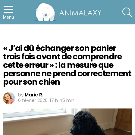
S
Menu
« J’ai dû échanger son panier
trois fois avant de comprendre
cette erreur » : la mesure que
personne ne prend correctement
pour son chien
by
Marie R.
6 février 2026, 17 h 45 min