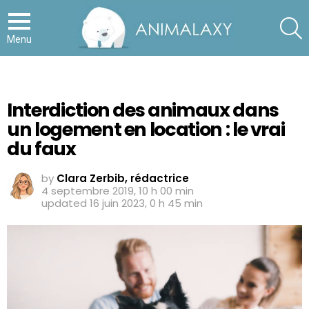
S
Menu
Interdiction des animaux dans
un logement en location : le vrai
du faux
by
Clara Zerbib, rédactrice
4 septembre 2019, 10 h 00 min
updated
16 juin 2023, 0 h 45 min