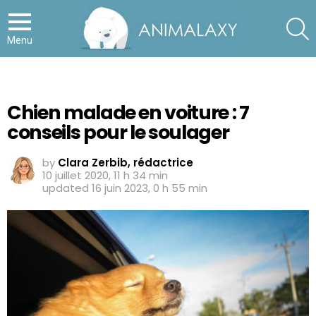
S
Menu
Chien malade en voiture : 7
conseils pour le soulager
by
Clara Zerbib, rédactrice
10 juillet 2020, 11 h 34 min
updated
16 juin 2023, 0 h 55 min