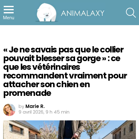
S
Menu
« Je ne savais pas que le collier
pouvait blesser sa gorge » : ce
que les vétérinaires
recommandent vraiment pour
attacher son chien en
promenade
by
Marie R.
9 avril 2026, 9 h 45 min