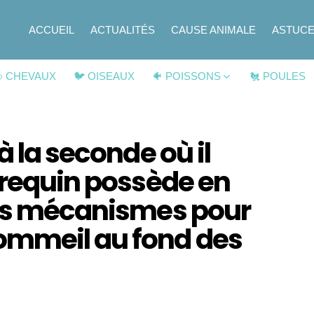
ACCUEIL
ACTUALITÉS
CAUSE ANIMALE
ASTUC
 CHEVAUX
🐦 OISEAUX
🐠 POISSONS
🐔 POULES
à la seconde où il
 requin possède en
nts mécanismes pour
ommeil au fond des