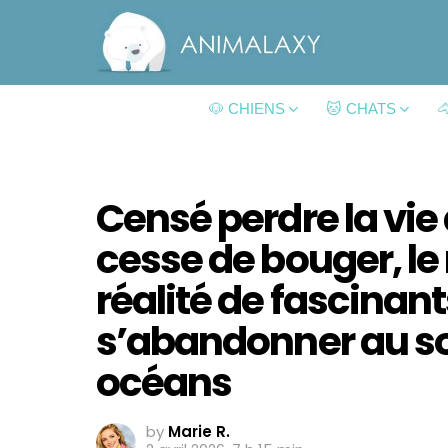
🐶 CHIENS
🐱 CHATS

Censé perdre la vie 
cesse de bouger, le
réalité de fascina
s’abandonner au s
océans
by
Marie R.