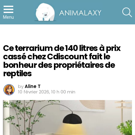
S
Menu
Ce terrarium de 140 litres à prix
cassé chez Cdiscount fait le
bonheur des propriétaires de
reptiles
by
Aline T
10 février 2026, 10 h 00 min