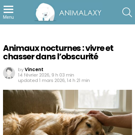
S
Menu
Animaux nocturnes : vivre et
chasser dans l’obscurité
by
Vincent
14 février 2026, 9 h 03 min
updated
1 mars 2026, 14 h 21 min