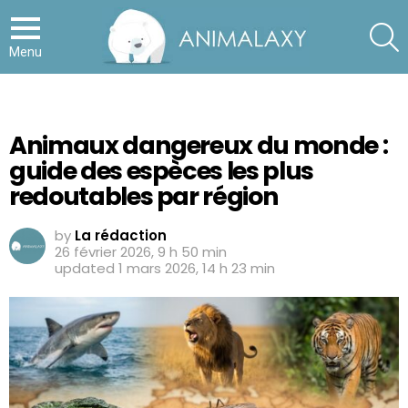
S
Menu
Animaux dangereux du monde :
guide des espèces les plus
redoutables par région
by
La rédaction
26 février 2026, 9 h 50 min
updated
1 mars 2026, 14 h 23 min