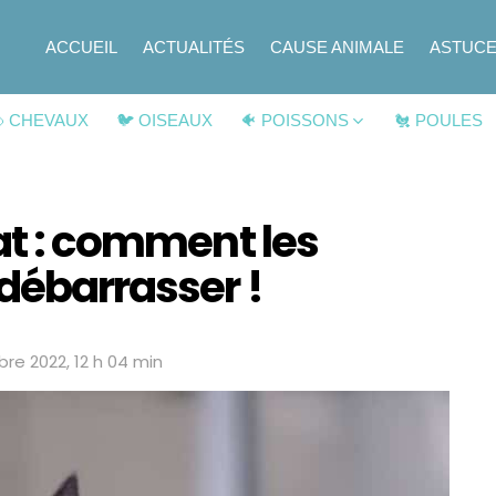
ACCUEIL
ACTUALITÉS
CAUSE ANIMALE
ASTUC
 CHEVAUX
🐦 OISEAUX
🐠 POISSONS
🐔 POULES
hat : comment les
 débarrasser !
bre 2022, 12 h 04 min