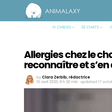
🐶 CHIENS
🐱 CHATS

Allergies chez le c
reconnaître et s’en
by
Clara Zerbib, rédactrice
10 avril 2020, 9 h 20 min
updated
17 octo