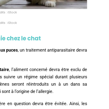
its : iStock
its : iStock
ie chez le chat
aux puces
, un traitement antiparasitaire devra
taire
, l’aliment concerné devra être exclu de
s suivre un régime spécial durant plusieurs
rgènes seront réintroduits un à un dans sa
sont à l’origine de l’allergie.
ère en question devra être évitée. Ainsi, les