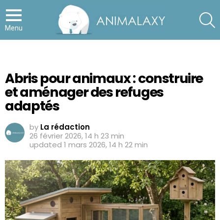
S
Menu
Abris pour animaux : construire
et aménager des refuges
adaptés
by
La rédaction
26 février 2026, 14 h 23 min
updated
1 mars 2026, 14 h 22 min