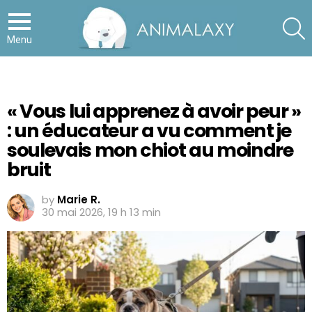
S
Menu
« Vous lui apprenez à avoir peur »
: un éducateur a vu comment je
soulevais mon chiot au moindre
bruit
by
Marie R.
30 mai 2026, 19 h 13 min