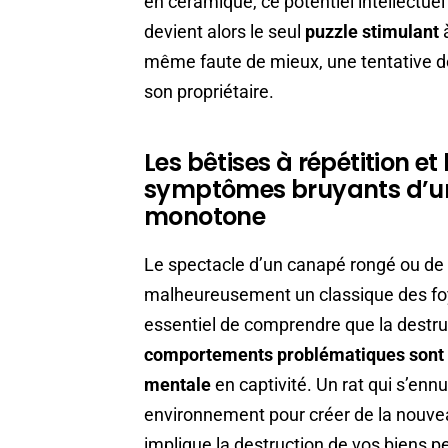
en céramique, ce potentiel intellectuel
devient alors le seul
puzzle stimulant
à
même faute de mieux, une tentative dé
son propriétaire.
Les bêtises à répétition et
symptômes bruyants d’une
monotone
Le spectacle d’un canapé rongé ou de 
malheureusement un classique des foy
essentiel de comprendre que la destruc
comportements problématiques sont 
mentale
en captivité. Un rat qui s’ennu
environnement pour créer de la nouvea
implique la destruction de vos biens p