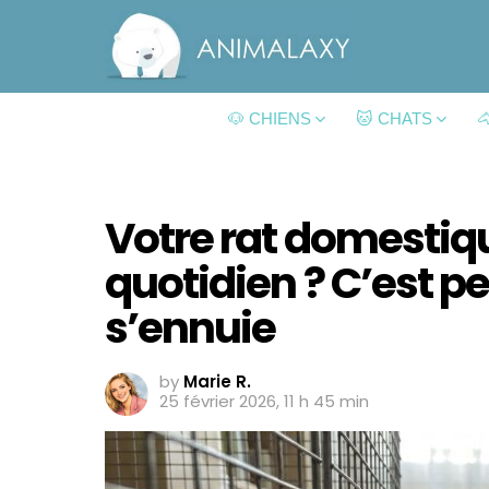
🐶 CHIENS
🐱 CHATS

Votre rat domestiq
quotidien ? C’est pe
s’ennuie
by
Marie R.
25 février 2026, 11 h 45 min