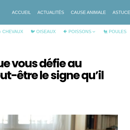
ACCUEIL
ACTUALITÉS
CAUSE ANIMALE
ASTUC
 CHEVAUX
🐦 OISEAUX
🐠 POISSONS
🐔 POULES
ue vous défie au
ut-être le signe qu’il