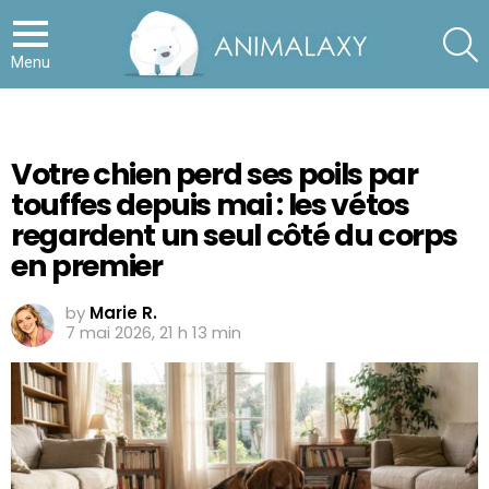
S
Menu
Votre chien perd ses poils par
touffes depuis mai : les vétos
regardent un seul côté du corps
en premier
by
Marie R.
7 mai 2026, 21 h 13 min