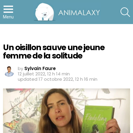
S
Menu
Un oisillon sauve une jeune
femme de la solitude
by
Sylvain Faure
12 juillet 2022, 12 h 14 min
updated
17 octobre 2022, 12 h 16 min