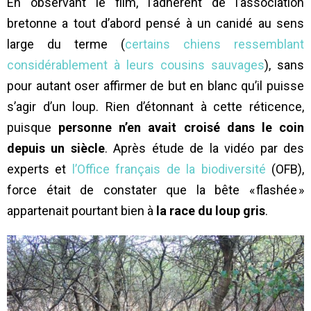
En observant le film, l’adhérent de l’association
bretonne a tout d’abord pensé à un canidé au sens
large du terme (
certains chiens ressemblant
considérablement à leurs cousins sauvages
), sans
pour autant oser affirmer de but en blanc qu’il puisse
s’agir d’un loup. Rien d’étonnant à cette réticence,
puisque
personne n’en avait croisé dans le coin
depuis un siècle
. Après étude de la vidéo par des
experts et
l’Office français de la biodiversité
(OFB),
force était de constater que la bête « flashée »
appartenait pourtant bien à
la race du loup gris
.