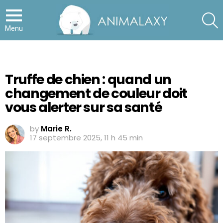
S
Menu
Truffe de chien : quand un
changement de couleur doit
vous alerter sur sa santé
by
Marie R.
17 septembre 2025, 11 h 45 min