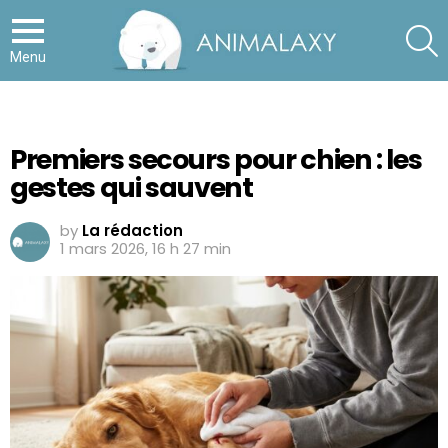
S
Menu
Premiers secours pour chien : les
gestes qui sauvent
by
La rédaction
1 mars 2026, 16 h 27 min