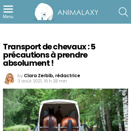
S
Menu
Transport de chevaux : 5
précautions à prendre
absolument !
by
Clara Zerbib, rédactrice
3 août 2021, 16 h 28 min