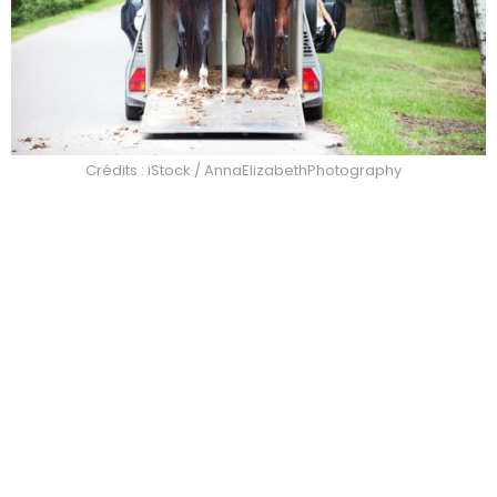
Crédits : iStock / AnnaElizabethPhotography