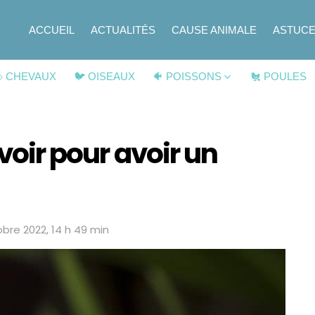
ACCUEIL
ACTUALITÉS
CAUSE ANIMALE
ASTUC
 CHEVAUX
🐦 OISEAUX
🐠 POISSONS
🐔 POULES
avoir pour avoir un
obre 2022, 14 h 49 min