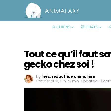
🐶 CHIENS
🐱 CHATS

Tout ce qu’il faut s
gecko chez soi !
by
Inès, rédactrice animalière
1 février 2021, 11 h 26 min
updated
13 oct