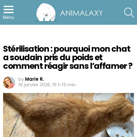
S
Menu
Stérilisation : pourquoi mon chat
a soudain pris du poids et
comment réagir sans l’affamer ?
by
Marie R.
18 janvier 2026, 16 h 15 min