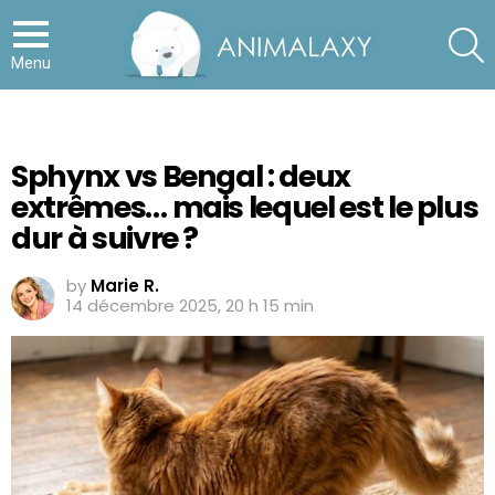
S
Menu
Sphynx vs Bengal : deux
extrêmes… mais lequel est le plus
dur à suivre ?
by
Marie R.
14 décembre 2025, 20 h 15 min