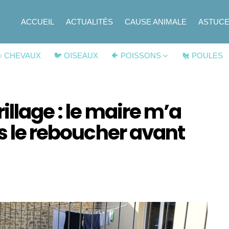
ACCUEIL
ACTUALITÉS
CAUSE ANIMALE
ASTUC
 CHEVAUX
🐦 OISEAUX
🐠 POISSONS
🐔 POULES
illage : le maire m’a
as le reboucher avant