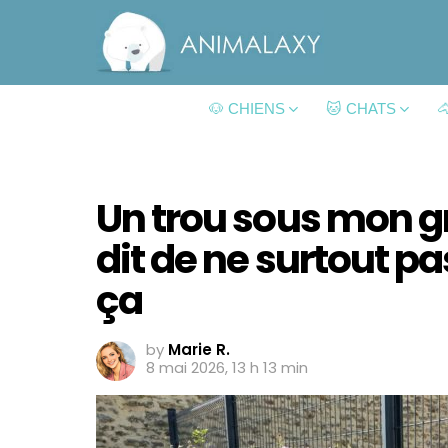
🐶 CHIENS
🐱 CHATS

Un trou sous mon gr
dit de ne surtout p
ça
by
Marie R.
8 mai 2026, 13 h 13 min