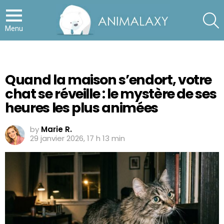
S
Menu
Quand la maison s’endort, votre
chat se réveille : le mystère de ses
heures les plus animées
by
Marie R.
29 janvier 2026, 17 h 13 min