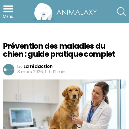
S
Menu
Prévention des maladies du
chien : guide pratique complet
by
La rédaction
3 mars 2026, 11 h 12 min