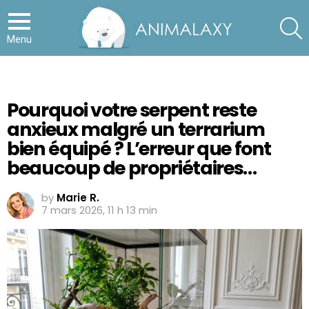
S
Menu
Pourquoi votre serpent reste
anxieux malgré un terrarium
bien équipé ? L’erreur que font
beaucoup de propriétaires…
by
Marie R.
7 mars 2026, 11 h 13 min