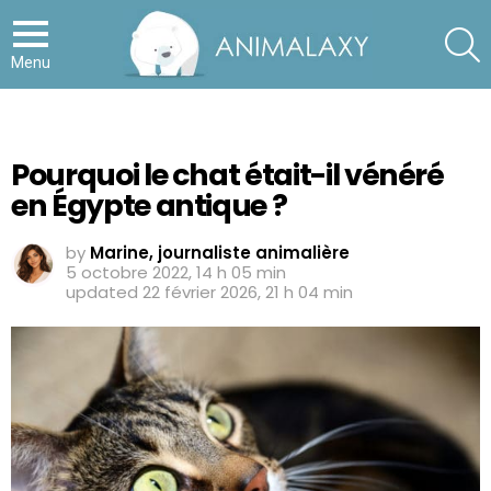
S
Menu
Pourquoi le chat était-il vénéré
en Égypte antique ?
by
Marine, journaliste animalière
5 octobre 2022, 14 h 05 min
updated
22 février 2026, 21 h 04 min