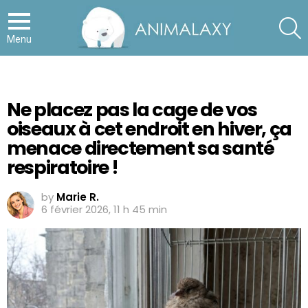
S
Menu
Ne placez pas la cage de vos
oiseaux à cet endroit en hiver, ça
menace directement sa santé
respiratoire !
by
Marie R.
6 février 2026, 11 h 45 min