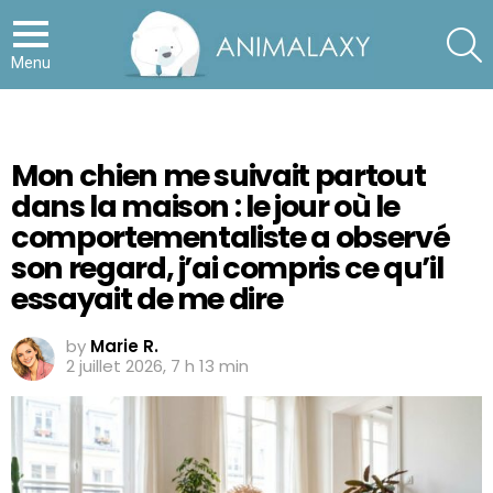
S
Menu
Mon chien me suivait partout
dans la maison : le jour où le
comportementaliste a observé
son regard, j’ai compris ce qu’il
essayait de me dire
by
Marie R.
2 juillet 2026, 7 h 13 min