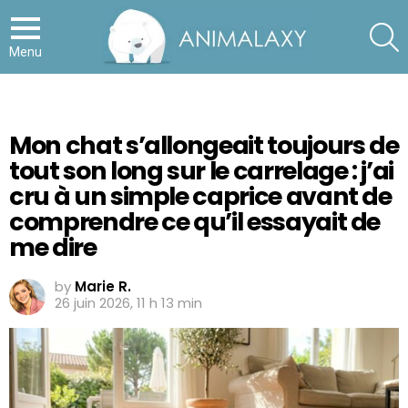
S
Menu
Mon chat s’allongeait toujours de
tout son long sur le carrelage : j’ai
cru à un simple caprice avant de
comprendre ce qu’il essayait de
me dire
by
Marie R.
26 juin 2026, 11 h 13 min