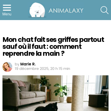
S
Menu
Mon chat fait ses griffes partout
sauf où il faut : comment
reprendre la main ?
by
Marie R.
19 décembre 2025, 20 h 15 min