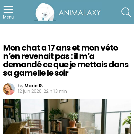
S
Menu
Mon chat a 17 ans et mon véto
n’en revenait pas : il m’a
demandé ce que je mettais dans
sa gamelle le soir
by
Marie R.
12 juin 2026, 22 h 13 min