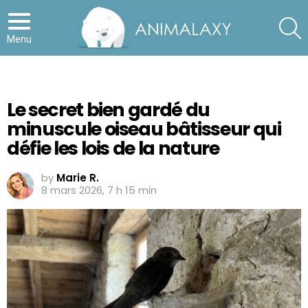
S
Menu
Le secret bien gardé du
minuscule oiseau bâtisseur qui
défie les lois de la nature
by
Marie R.
8 mars 2026, 7 h 15 min