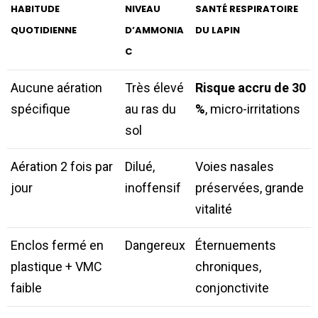
HABITUDE
NIVEAU
SANTÉ RESPIRATOIRE
QUOTIDIENNE
D’AMMONIA
DU LAPIN
C
Aucune aération
Très élevé
Risque accru de 30
spécifique
au ras du
%
, micro-irritations
sol
Aération 2 fois par
Dilué,
Voies nasales
jour
inoffensif
préservées, grande
vitalité
Enclos fermé en
Dangereux
Éternuements
plastique + VMC
chroniques,
faible
conjonctivite