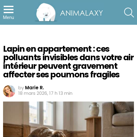
S
Menu
Lapin en appartement : ces
polluants invisibles dans votre air
intérieur peuvent gravement
affecter ses poumons fragiles
by
Marie R.
18 mars 2026, 17 h 13 min